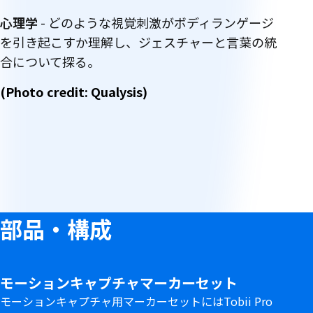
心理学
- どのような視覚刺激がボディランゲージ
を引き起こすか理解し、ジェスチャーと言葉の統
合について探る。
(Photo credit: Qualysis)
部
品
部品・構成
・
構
モーションキャプチャマーカーセット
モーションキャプチャ用マーカーセットにはTobii Pro
成