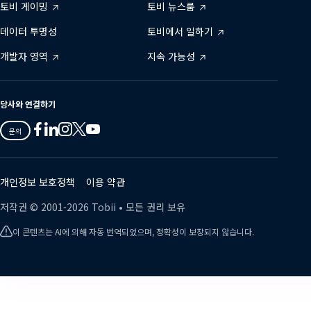
토비 게이밍
토비 뉴스룸
데이터 투명성
토비에서 일하기
개발자 영역
지속 가능성
당사와 연결하기
Tobii
Tobii
Tobii
Tobii
Tobii
문의
on
on
on
on
on
Twitter
Facebook
Linkedin
Instagram
Youtube
개인정보 보호정책
이용 약관
저작권 ©
2001-
2026
Tobii •
모든 권리 보유
이 콘텐츠는 AI에 의해 자동 번역되었으며, 정확성이 보장되지 않습니다.