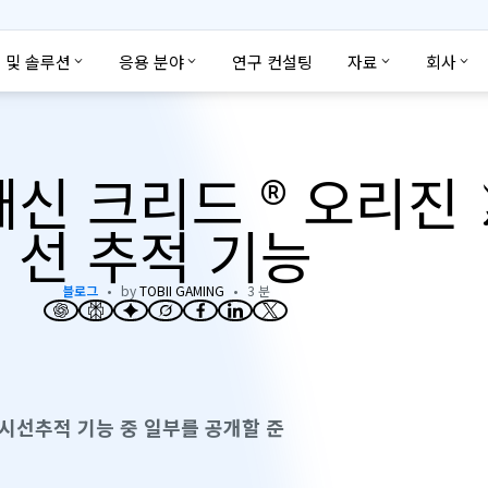
 및 솔루션
응용 분야
연구 컨설팅
자료
회사
신 크리드 ® 오리진 
선 추적 기능
블로그
by
TOBII GAMING
3 분
 시선추적 기능 중 일부를 공개할 준