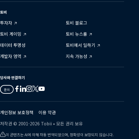
토비
투자자
토비 블로그
토비 게이밍
토비 뉴스룸
데이터 투명성
토비에서 일하기
개발자 영역
지속 가능성
당사와 연결하기
Tobii
Tobii
Tobii
Tobii
Tobii
문의
on
on
on
on
on
Twitter
Facebook
Linkedin
Instagram
Youtube
개인정보 보호정책
이용 약관
저작권 ©
2001-
2026
Tobii •
모든 권리 보유
이 콘텐츠는 AI에 의해 자동 번역되었으며, 정확성이 보장되지 않습니다.