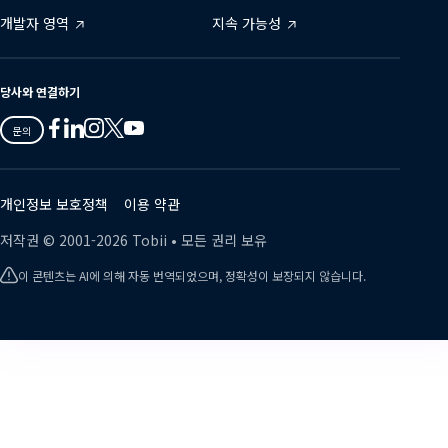
개발자 영역
지속 가능성
당사와 연결하기
Tobii
Tobii
Tobii
Tobii
Tobii
문의
on
on
on
on
on
Twitter
Facebook
Linkedin
Instagram
Youtube
개인정보 보호정책
이용 약관
저작권 ©
2001-
2026
Tobii •
모든 권리 보유
이 콘텐츠는 AI에 의해 자동 번역되었으며, 정확성이 보장되지 않습니다.