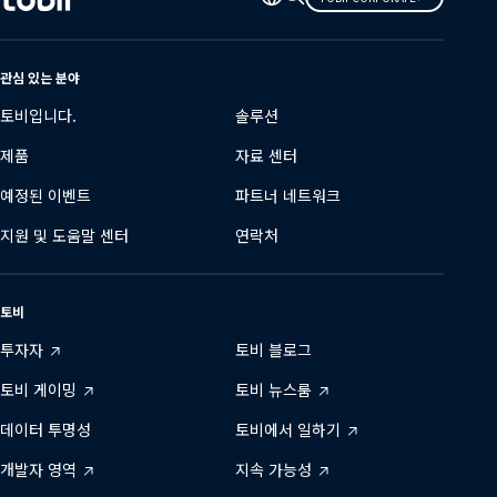
어
변
경
관심 있는 분야
토비입니다.
솔루션
제품
자료 센터
예정된 이벤트
파트너 네트워크
지원 및 도움말 센터
연락처
토비
투자자
토비 블로그
토비 게이밍
토비 뉴스룸
데이터 투명성
토비에서 일하기
개발자 영역
지속 가능성