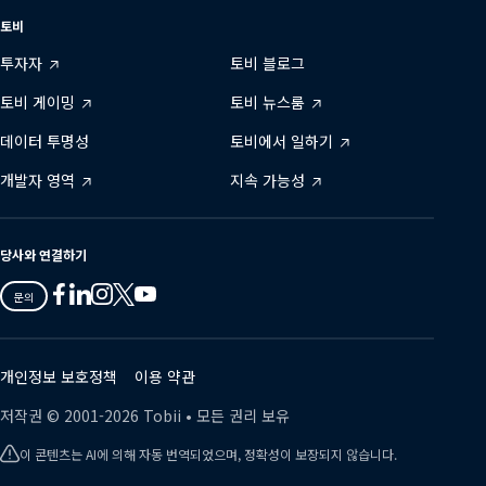
토비
투자자
토비 블로그
토비 게이밍
토비 뉴스룸
데이터 투명성
토비에서 일하기
개발자 영역
지속 가능성
당사와 연결하기
Tobii
Tobii
Tobii
Tobii
Tobii
문의
on
on
on
on
on
Twitter
Facebook
Linkedin
Instagram
Youtube
개인정보 보호정책
이용 약관
저작권 ©
2001-
2026
Tobii •
모든 권리 보유
이 콘텐츠는 AI에 의해 자동 번역되었으며, 정확성이 보장되지 않습니다.