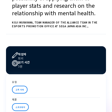
player stats and research on the
relationship with mental health.
KOJI MURAYAMA, TEAM MANAGER OF THE ALLIANCE TEAM IN THE
ESPORTS PROMOTION OFFICE AT SEGA JAPAN ASIA INC.,
작성자
토비
읽기 시간
5분
유형
고객 사례
제품
소프트웨어