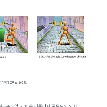
: 리하메트릭스(2025).
 전두측두엽 치매 등 경증에서 중등도의 인지