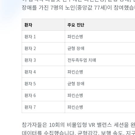
장애를 가진 7명의 노인(중앙값 77세)이 참여했습
환자
주요 진단
환자 1
파킨슨병
환자 2
균형 장애
환자 3
전두측두엽 치매
환자 4
파킨슨병
환자 5
균형 장애
환자 6
파킨슨병
환자 7
파킨슨병
참가자들은 10회의 비몰입형 VR 밸런스 세션을 
데이터를 수집했습니다. 균형감각, 보행 속도, 지