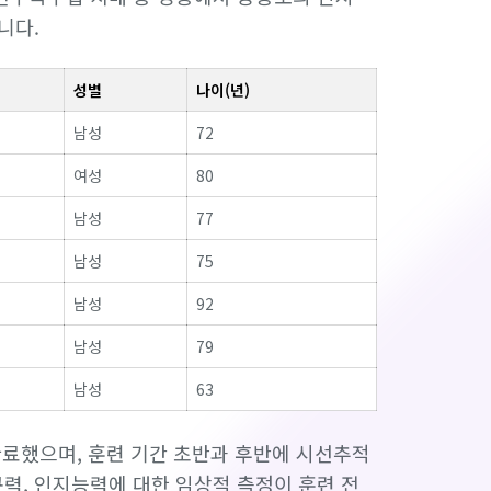
니다.
성별
나이(년)
남성
72
여성
80
남성
77
남성
75
남성
92
남성
79
남성
63
완료했으며, 훈련 기간 초반과 후반에 시선추적
구력, 인지능력에 대한 임상적 측정이 훈련 전