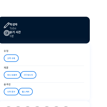
작성자
Tobii
읽기 시간
5분
유형
고객 사례
제품
아이 트래커
XR 헤드셋
솔루션
의학 연구
헬스케어