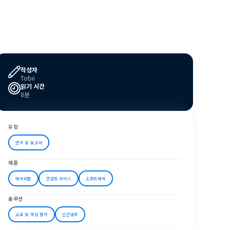
작성자
Tobii
읽기 시간
8분
유형
연구 및 보고서
제품
웨어러블
컨설팅 서비스
소프트웨어
솔루션
교육 및 역량 평가
인간공학