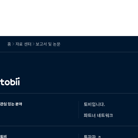
홈
자료 센터
보고서 및 논문
언
어
변
경
관심 있는 분야
토비입니다.
파트너 네트워크
토비
투자자