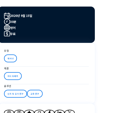
2020년 9월 15일
30분
영어
무료
유형
웨비나
제품
아이 트래커
솔루션
인지 및 심리 연구
교육 연구