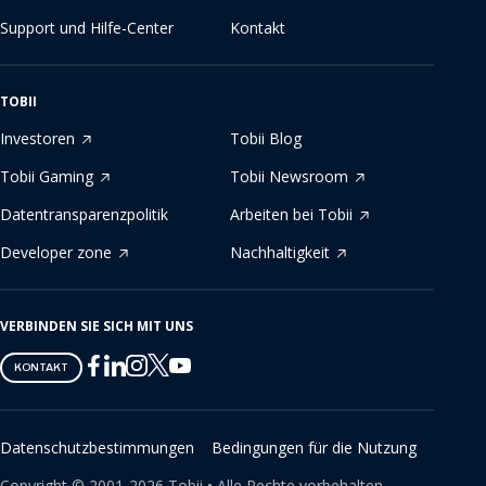
Support und Hilfe-Center
Kontakt
TOBII
Investoren
Tobii Blog
Tobii Gaming
Tobii Newsroom
Datentransparenzpolitik
Arbeiten bei Tobii
Developer zone
Nachhaltigkeit
VERBINDEN SIE SICH MIT UNS
Tobii
Tobii
Tobii
Tobii
Tobii
KONTAKT
on
on
on
on
on
Twitter
Facebook
Linkedin
Instagram
Youtube
Datenschutzbestimmungen
Bedingungen für die Nutzung
Copyright ©
2001-
2026
Tobii •
Alle Rechte vorbehalten