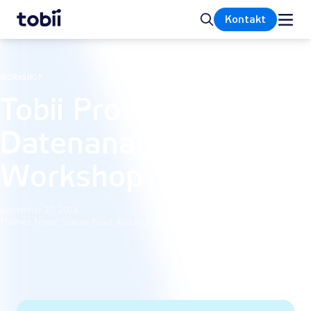
Startseite
Suche
Kontakt
WORKSHOP
Tobii Pro Glasses 3
Datenanalyse-
Workshop
November 27, 2024
Thames Tower, Station Road, Reading, Berkshire, UK