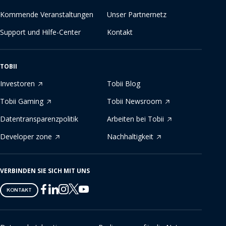
Kommende Veranstaltungen
Unser Partnernetz
Support und Hilfe-Center
Kontakt
TOBII
Investoren
Tobii Blog
Tobii Gaming
Tobii Newsroom
Datentransparenzpolitik
Arbeiten bei Tobii
Developer zone
Nachhaltigkeit
VERBINDEN SIE SICH MIT UNS
Tobii
Tobii
Tobii
Tobii
Tobii
KONTAKT
on
on
on
on
on
Twitter
Facebook
Linkedin
Instagram
Youtube