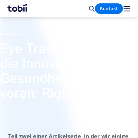
Startseite
Suche
Kontakt
KUNDENGESCHICHTE
Eye Tracking treibt
die Innovation im
Gesundheitswesen
voran: RightEye
Teil zwei einer Artikelserie, in der wir einige