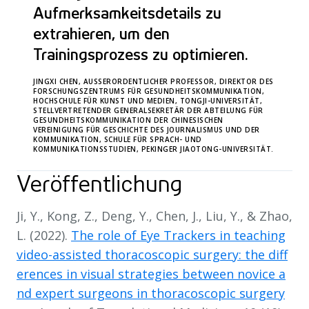
Aufmerksamkeitsdetails zu
extrahieren, um den
Trainingsprozess zu optimieren.
JINGXI CHEN, AUSSERORDENTLICHER PROFESSOR, DIREKTOR DES F
ORSCHUNGSZENTRUMS FÜR GESUNDHEITSKOMMUNIKATION, H
OCHSCHULE FÜR KUNST UND MEDIEN, TONGJI-UNIVERSITÄT, S
TELLVERTRETENDER GENERALSEKRETÄR DER ABTEILUNG FÜR G
ESUNDHEITSKOMMUNIKATION DER CHINESISCHEN V
EREINIGUNG FÜR GESCHICHTE DES JOURNALISMUS UND DER K
OMMUNIKATION, SCHULE FÜR SPRACH- UND K
OMMUNIKATIONSSTUDIEN, PEKINGER JIAOTONG-UNIVERSITÄT.
Veröffentlichung
Ji, Y., Kong, Z., Deng, Y., Chen, J., Liu, Y., & Zhao,
L. (2022).
The role of Eye Trackers in teaching
video-assisted thoracoscopic surgery: the diff
erences in visual strategies between novice a
nd expert surgeons in thoracoscopic surgery