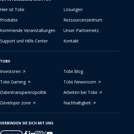
Hier ist Tobii
Lösungen
Produkte
Ressourcenzentrum
Kommende Veranstaltungen
Unser Partnernetz
Support und Hilfe-Center
Kontakt
TOBII
Investoren
Tobii Blog
Tobii Gaming
Tobii Newsroom
Datentransparenzpolitik
Arbeiten bei Tobii
Developer zone
Nachhaltigkeit
VERBINDEN SIE SICH MIT UNS
Tobii
Tobii
Tobii
Tobii
Tobii