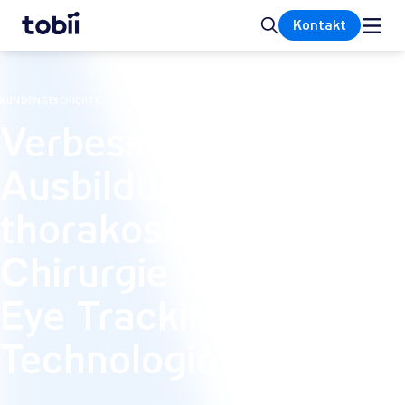
Startseite
Suche
Kontakt
KUNDENGESCHICHTE
Verbesserung der
Ausbildung in der
thorakoskopischen
Chirurgie durch
Eye Tracking-
Technologie