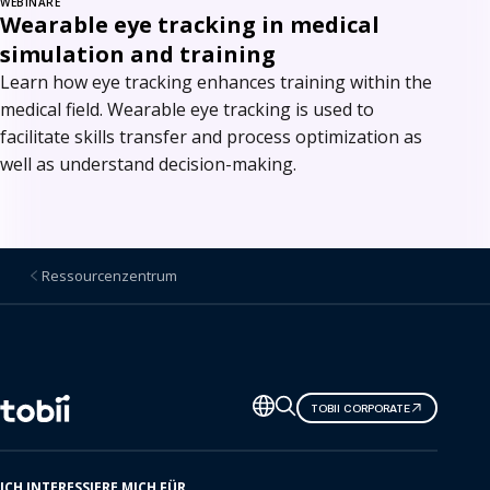
WEBINARE
Wearable eye tracking in medical
simulation and training
Learn how eye tracking enhances training within the
medical field. Wearable eye tracking is used to
facilitate skills transfer and process optimization as
well as understand decision-making.
Ressourcenzentrum
Sprache
TOBII CORPORATE
ändern
ICH INTERESSIERE MICH FÜR