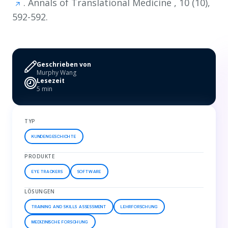
.
Annals of Translational Medicine
,
10
(10),
592-592.
Geschrieben von
Murphy Wang
Lesezeit
5 min
TYP
KUNDENGESCHICHTE
PRODUKTE
EYE TRACKERS
SOFTWARE
LÖSUNGEN
TRAINING AND SKILLS ASSESSMENT
LEHRFORSCHUNG
MEDIZINISCHE FORSCHUNG