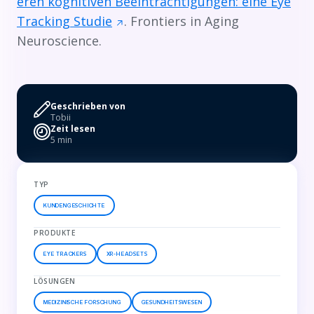
eren kognitiven Beeinträchtigungen: eine Eye
Tracking Studie
. Frontiers in Aging
Neuroscience.
Geschrieben von
Tobii
Zeit lesen
5 min
TYP
KUNDENGESCHICHTE
PRODUKTE
EYE TRACKERS
XR-HEADSETS
LÖSUNGEN
MEDIZINISCHE FORSCHUNG
GESUNDHEITSWESEN