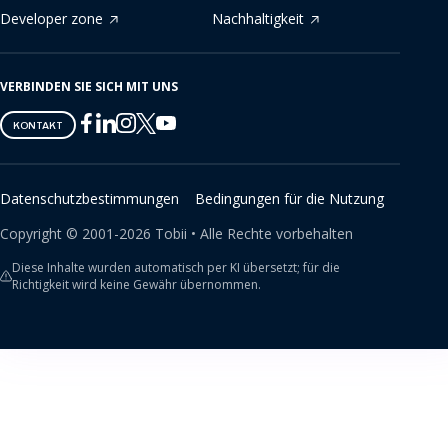
Developer zone
Nachhaltigkeit
VERBINDEN SIE SICH MIT UNS
Tobii
Tobii
Tobii
Tobii
Tobii
KONTAKT
on
on
on
on
on
Twitter
Facebook
Linkedin
Instagram
Youtube
Datenschutzbestimmungen
Bedingungen für die Nutzung
Copyright ©
2001-
2026
Tobii •
Alle Rechte vorbehalten
Diese Inhalte wurden automatisch per KI übersetzt; für die
Richtigkeit wird keine Gewähr übernommen.