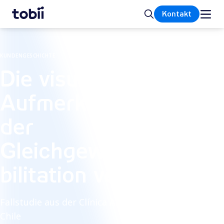
Startseite
Suche
Kontakt
KUNDENGESCHICHTE
Die visuelle
Aufmerksamkeit in
der
Gleichgewichtsreha
bilitation verstehen
Fallstudie aus der Clínica Alemana, Santiago,
Chile