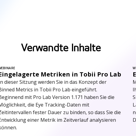
Verwandte Inhalte
WEBINARE
W
Eingelagerte Metriken in Tobii Pro Lab
E
In dieser Sitzung werden Sie in das Konzept der
M
Binned Metrics in Tobii Pro Lab eingeführt.
I
Beginnend mit Pro Lab Version 1.171 haben Sie die
S
Möglichkeit, die Eye Tracking-Daten mit
L
Zeitintervallen fester Dauer zu binden, so dass Sie die
n
Entwicklung einer Metrik im Zeitverlauf analysieren
D
können.