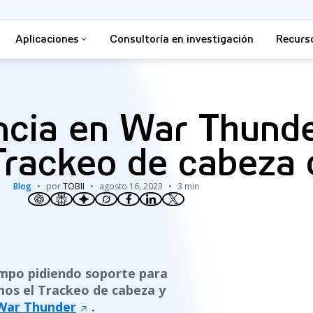
Aplicaciones
Consultoría en investigación
Recurs
ncia en War Thunde
 Trackeo de cabeza d
Blog
por
TOBII
agosto 16, 2023
3 min
mpo pidiendo soporte para
os el Trackeo de cabeza y
War Thunder
.