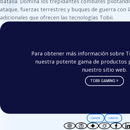
batalla. Domina los trepidantes combates pilotando
ataque, fuerzas terrestres y buques de guerra con l
adicionales que ofrecen las tecnologías Tobii.
Para obtener más información sobre To
nuestra potente gama de productos pa
nuestro sitio web.
TOBII GAMING
JUEGOS
JUEGOS