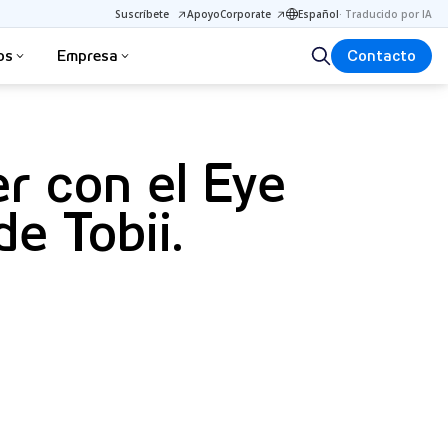
Suscríbete
Apoyo
Corporate
Español
·
Traducido por IA
os
Empresa
Contacto
r con el Eye
e Tobii.