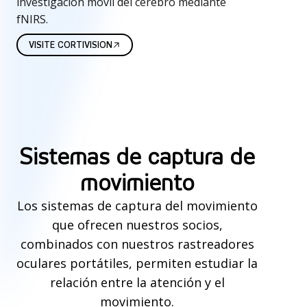
investigación móvil del cerebro mediante
fNIRS.
VISITE CORTIVISION
S
i
Sistemas de captura de
s
movimiento
t
Los sistemas de captura del movimiento
e
que ofrecen nuestros socios,
m
combinados con nuestros rastreadores
oculares portátiles, permiten estudiar la
a
relación entre la atención y el
s
movimiento.