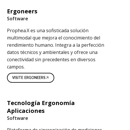
g
Ergoneers
a
Software
c
Prophea.X es una sofisticada solución
multimodal que mejora el conocimiento del
i
rendimiento humano. Integra a la perfección
ó
datos técnicos y ambientales y ofrece una
conectividad sin precedentes en diversos
n
campos.
d
VISITE ERGONEERS
e
l
Tecnología Ergonomía
c
Aplicaciones
o
Software
Plataforma de sincronización de mediciones