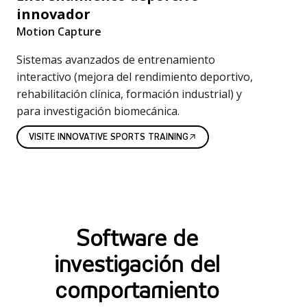
innovador
Motion Capture
Sistemas avanzados de entrenamiento
interactivo (mejora del rendimiento deportivo,
rehabilitación clínica, formación industrial) y
para investigación biomecánica.
VISITE INNOVATIVE SPORTS TRAINING
S
o
Software de
f
investigación del
t
comportamiento
w