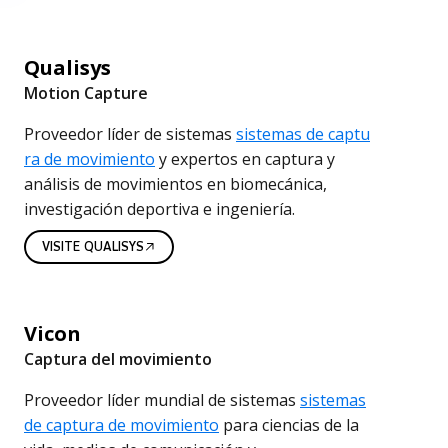
d
e
Qualisys
c
Motion Capture
a
Proveedor líder de sistemas
sistemas de captu
ra de movimiento
y expertos en captura y
p
análisis de movimientos en biomecánica,
t
investigación deportiva e ingeniería.
u
VISITE QUALISYS
r
a
Vicon
d
Captura del movimiento
e
Proveedor líder mundial de sistemas
sistemas
de captura de movimiento
para ciencias de la
m