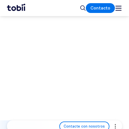
Inicio
Buscar
Contacto
Nuestro ecosistema de
socios de investigación
Estamos orgullosos de contar con una amplia
red de socios en todo el mundo. Juntos
ayudamos a empresas, universidades e
instituciones de investigación a profundizar
en su comprensión del comportamiento
humano y a crear nuevas fronteras en
diversos sectores.
Contacte con nosotros