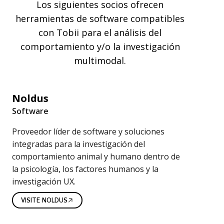
Los siguientes socios ofrecen
a
herramientas de software compatibles
r
con Tobii para el análisis del
comportamiento y/o la investigación
e
multimodal.
d
e
Noldus
i
Software
n
Proveedor líder de software y soluciones
v
integradas para la investigación del
comportamiento animal y humano dentro de
e
la psicología, los factores humanos y la
s
investigación UX.
t
VISITE NOLDUS
i