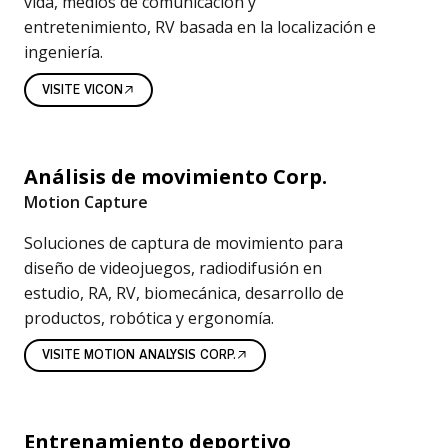
vida, medios de comunicación y
o
entretenimiento, RV basada en la localización e
ingeniería.
v
VISITE VICON
i
m
i
Análisis de movimiento Corp.
Motion Capture
e
Soluciones de captura de movimiento para
n
diseño de videojuegos, radiodifusión en
t
estudio, RA, RV, biomecánica, desarrollo de
productos, robótica y ergonomía.
o
VISITE MOTION ANALYSIS CORP.
Entrenamiento deportivo