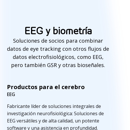
E
E
EEG y biometría
G
Soluciones de socios para combinar
y
datos de eye tracking con otros flujos de
b
datos electrofisiológicos, como EEG,
pero también GSR y otras bioseñales.
i
o
Productos para el cerebro
m
EEG
e
Fabricante líder de soluciones integrales de
t
investigación neurofisiológica: Soluciones de
r
EEG versátiles y de alta calidad, un potente
software y una asistencia en profundidad.