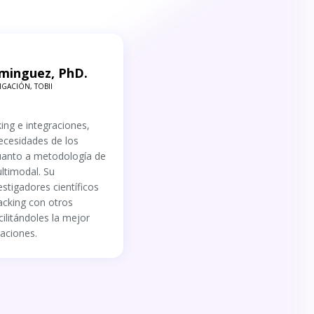
minguez, PhD.
IGACIÓN, TOBII
ing e integraciones,
necesidades de los
cuanto a metodología de
ultimodal. Su
stigadores científicos
acking con otros
cilitándoles la mejor
gaciones.