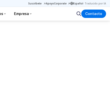
Suscríbete
Apoyo
Corporate
Español
·
Traducido por IA
os
Empresa
Contacto