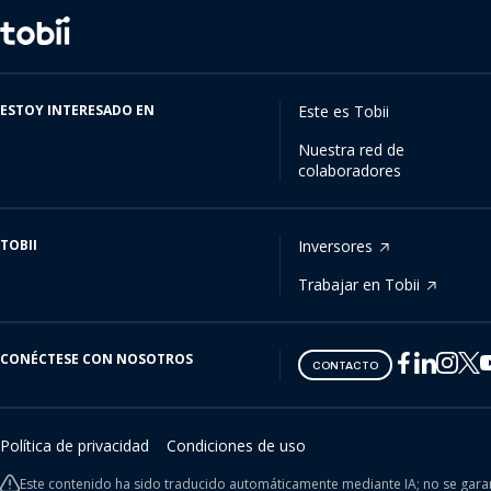
Cambiar
de
idioma
ESTOY INTERESADO EN
Este es Tobii
Nuestra red de
colaboradores
TOBII
Inversores
Trabajar en Tobii
CONÉCTESE CON NOSOTROS
Tobii
Tobii
Tobii
Tobii
Tobii
CONTACTO
on
on
on
on
on
Twitter
Facebook
Linkedin
Instagram
Youtube
Política de privacidad
Condiciones de uso
Este contenido ha sido traducido automáticamente mediante IA; no se garan