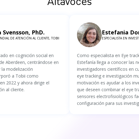
Altavoces
a Svensson, PhD.
Estefania Do
DIAL DE ATENCIÓN AL CLIENTE, TOBII
ESPECIALISTA EN INVEST
ado en cognición social en
Como especialista en Eye track
 de Aberdeen, centrándose en
Estefanía llega a conocer las 
y la modelización
investigadores científicos en 
rporó a Tobii como
eye tracking e investigación m
 en 2022 y ahora dirige el
motivación es ayudar a los inve
n al cliente.
que deseen combinar el eye tr
sensores electrofisiológicos fa
configuración para sus investi