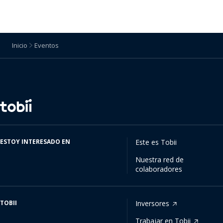
Inicio
Eventos
Cambiar
de
idioma
ESTOY INTERESADO EN
Este es Tobii
Nuestra red de
colaboradores
TOBII
Inversores
Trabajar en Tobii