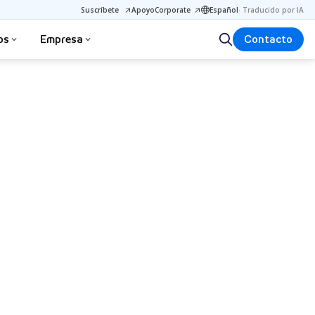
Suscríbete
Apoyo
Corporate
Español
·
Traducido por IA
os
Empresa
Contacto