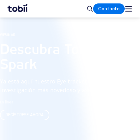
Inicio
Buscar
Contacto
WEBINAR
Descubra Tobii Pro
Spark
Ya está aquí nuestro Eye tracker de
investigación más novedoso y asequible.
En línea
REGÍSTRESE AHORA