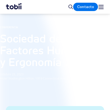
Inicio
Buscar
Contacto
CONFERENCIA
Sociedad de
Factores Humanos
y Ergonomía 2023
octubre 23, 2023
Hotel Washington Hilton, 1919 Connecticut Ave, NW, Washington, DC