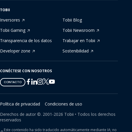
TOBII
Inversores
Tobii Blog
Tobii Gaming
Tobii Newsroom
Transparencia de los datos
Trabajar en Tobii
Developer zone
Sostenibilidad
CONÉCTESE CON NOSOTROS
Tobii
Tobii
Tobii
Tobii
Tobii
CONTACTO
on
on
on
on
on
Twitter
Facebook
Linkedin
Instagram
Youtube
Política de privacidad
Condiciones de uso
Derechos de autor ©.
2001-
2026
Tobii •
Todos los derechos
reservados
Este contenido ha sido traducido automáticamente mediante IA; no