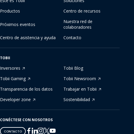
Este es Tobii
Soluciones
Productos
Centro de recursos
Nuestra red de
Próximos eventos
colaboradores
Centro de asistencia y ayuda
Contacto
TOBII
Inversores
Tobii Blog
Tobii Gaming
Tobii Newsroom
Transparencia de los datos
Trabajar en Tobii
Developer zone
Sostenibilidad
CONÉCTESE CON NOSOTROS
Tobii
Tobii
Tobii
Tobii
Tobii
CONTACTO