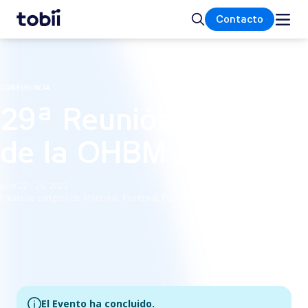
Inicio
Buscar
Contacto
CONFERENCIA
29ª Reunión Anual
de la OHBM 2023
julio 22 - 26, 2023
Palais de congres de Montréal, Montreal, PQ, Canadá
El Evento ha concluido.