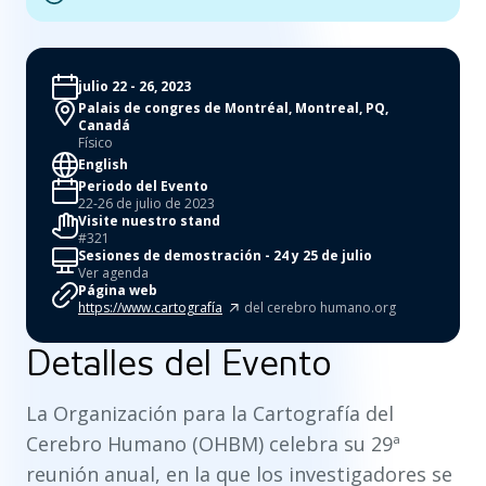
julio 22 - 26, 2023
Palais de congres de Montréal, Montreal, PQ,
Canadá
Físico
English
Periodo del Evento
22-26 de julio de 2023
Visite nuestro stand
#321
Sesiones de demostración - 24 y 25 de julio
Ver agenda
Página web
https://www.cartografía
del cerebro humano.org
Detalles del Evento
La Organización para la Cartografía del
Cerebro Humano (OHBM) celebra su 29ª
reunión anual, en la que los investigadores se