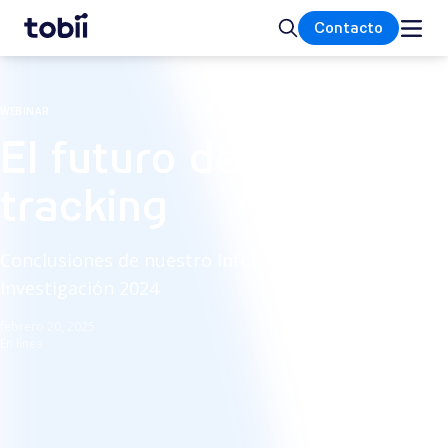
Inicio
Buscar
Contacto
WEBINAR
El futuro del eye
tracking
Conclusiones de nuestro Informe Anual de
Investigación 2024
febrero 20, 2025
En línea