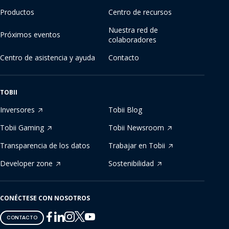
Productos
Centro de recursos
Nuestra red de
Próximos eventos
colaboradores
Centro de asistencia y ayuda
Contacto
TOBII
Inversores
Tobii Blog
Tobii Gaming
Tobii Newsroom
Transparencia de los datos
Trabajar en Tobii
Developer zone
Sostenibilidad
CONÉCTESE CON NOSOTROS
Tobii
Tobii
Tobii
Tobii
Tobii
CONTACTO
on
on
on
on
on