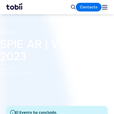
Inicio
Buscar
Contacto
EXPOSICIÓN
SPIE AR | VR | MR
2023
enero 30, 2023
San Francisco, California
El Evento ha concluido.