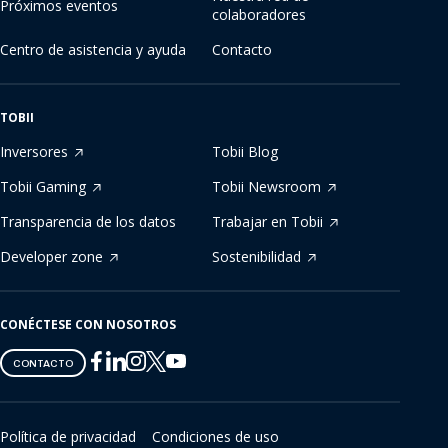
Próximos eventos
colaboradores
Centro de asistencia y ayuda
Contacto
TOBII
Inversores
Tobii Blog
Tobii Gaming
Tobii Newsroom
Transparencia de los datos
Trabajar en Tobii
Developer zone
Sostenibilidad
CONÉCTESE CON NOSOTROS
Tobii
Tobii
Tobii
Tobii
Tobii
CONTACTO
on
on
on
on
on
Twitter
Facebook
Linkedin
Instagram
Youtube
Política de privacidad
Condiciones de uso