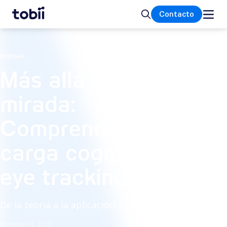
Inicio
Buscar
Contacto
WEBINAR
Más allá de la
mirada:
Comprender la
carga cognitiva con
eye tracking
De la teoria a la aplicacion
diciembre 3, 2025