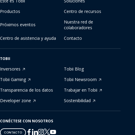
Este es Tobii
Soluciones
Productos
Centro de recursos
Nuestra red de
Próximos eventos
colaboradores
Centro de asistencia y ayuda
Contacto
TOBII
Inversores
Tobii Blog
Tobii Gaming
Tobii Newsroom
Transparencia de los datos
Trabajar en Tobii
Developer zone
Sostenibilidad
CONÉCTESE CON NOSOTROS
Tobii
Tobii
Tobii
Tobii
Tobii
CONTACTO