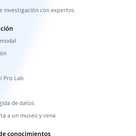
de investigación con expertos
ación
timodal
ión
ii Pro Lab
ogida de datos
sita a un museo y cena
 de conocimientos