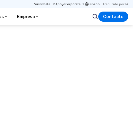
Suscríbete
Apoyo
Corporate
Español
·
Traducido por IA
os
Empresa
Contacto