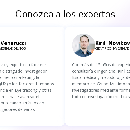
Conozca a los expertos
Venerucci
Kirill Novikov
VESTIGADOR, TOBII
CIENTÍFICO INVESTIGAD
vo y experto en factores
Con más de 15 años de experi
distinguido investigador
consultoría e ingeniería, Kirill 
el neuromarketing, la
física médica y metodología d
 (UX) y los factores Humanos.
miembro del Grupo Multimodal 
cia en Eye tracking y otras
investigadores mediante forma
ores, hace avanzar el
todo en investigación médica y 
 publicando artículos en
tigadores de varias