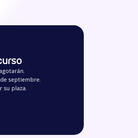
 curso
 agotarán.
0 de septiembre.
 su plaza.