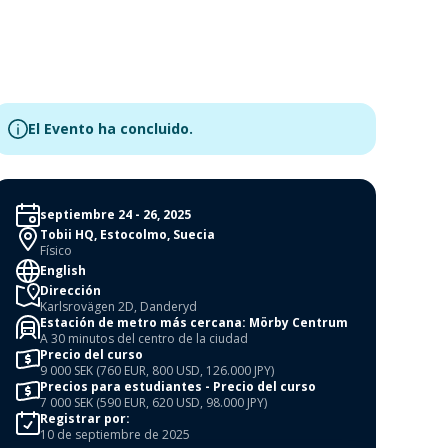
El Evento ha concluido.
septiembre 24 - 26, 2025
Tobii HQ, Estocolmo, Suecia
Físico
English
Dirección
Karlsrovägen 2D, Danderyd
Estación de metro más cercana: Mörby Centrum
A 30 minutos del centro de la ciudad
Precio del curso
9 000 SEK (760 EUR, 800 USD, 126.000 JPY)
Precios para estudiantes - Precio del curso
7 000 SEK (590 EUR, 620 USD, 98.000 JPY)
Registrar por:
10 de septiembre de 2025