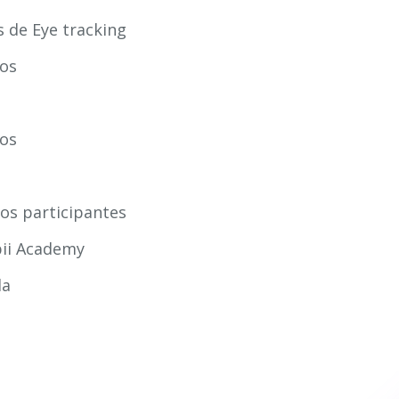
s de Eye tracking
tos
tos
los participantes
bii Academy
da