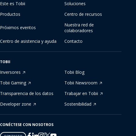
Este es Tobii
Soluciones
Productos
Centro de recursos
Nuestra red de
Próximos eventos
colaboradores
Centro de asistencia y ayuda
Contacto
TOBII
Inversores
Tobii Blog
Tobii Gaming
Tobii Newsroom
Transparencia de los datos
Trabajar en Tobii
Developer zone
Sostenibilidad
CONÉCTESE CON NOSOTROS
Tobii
Tobii
Tobii
Tobii
Tobii