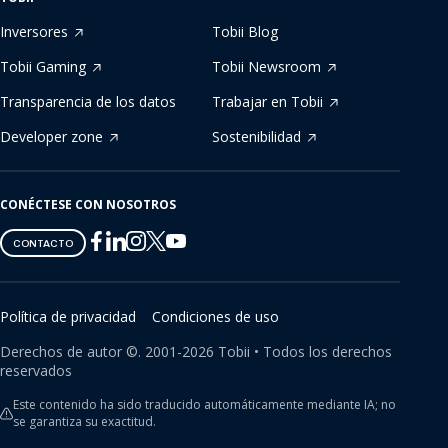
Inversores
Tobii Blog
Tobii Gaming
Tobii Newsroom
Transparencia de los datos
Trabajar en Tobii
Developer zone
Sostenibilidad
CONÉCTESE CON NOSOTROS
Tobii
Tobii
Tobii
Tobii
Tobii
CONTACTO
on
on
on
on
on
Twitter
Facebook
Linkedin
Instagram
Youtube
Política de privacidad
Condiciones de uso
Derechos de autor ©.
2001-
2026
Tobii •
Todos los derechos
reservados
Este contenido ha sido traducido automáticamente mediante IA; no
se garantiza su exactitud.