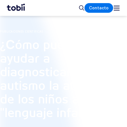
Inicio
Buscar
Contacto
PUBLICACIONES CIENTIFICAS
¿Cómo puede
ayudar a
diagnosticar el
autismo la atención
de los niños al
"lenguaje infantil"?