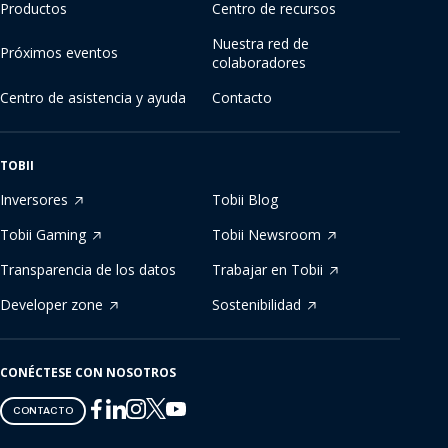
Productos
Centro de recursos
Nuestra red de
Próximos eventos
colaboradores
Centro de asistencia y ayuda
Contacto
TOBII
Inversores
Tobii Blog
Tobii Gaming
Tobii Newsroom
Transparencia de los datos
Trabajar en Tobii
Developer zone
Sostenibilidad
CONÉCTESE CON NOSOTROS
Tobii
Tobii
Tobii
Tobii
Tobii
CONTACTO
on
on
on
on
on
Twitter
Facebook
Linkedin
Instagram
Youtube