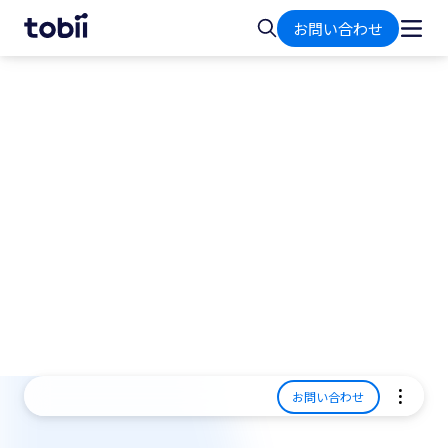
ホ
検
お問い合わせ
ー
索
ム
アイトラッキングで究極の
VR体験
アイトラッキングはユーザーに最高のVR体験を提
供します。トビーの技術はヘッドセット、コンテ
ンツ、VRアプリに組込み可能。まるで現実のよう
な鮮明さと忠実性、没入感を体験できます。
お問い合わせ
特