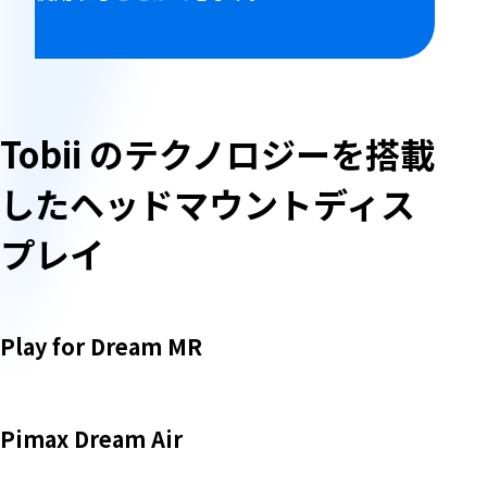
ヘ
ッ
Tobii のテクノロジーを搭載
ド
したヘッドマウントディス
マ
プレイ
ウ
ン
Play for Dream MR
ト
デ
Pimax Dream Air
ィ