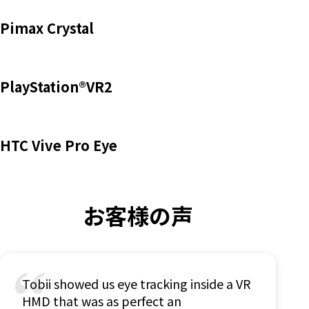
ス
Pimax Crystal
プ
PlayStation®VR2
レ
イ
HTC Vive Pro Eye
お
客
お客様の声
様
の
“
Tobii showed us eye tracking inside a VR
声
HMD that was as perfect an