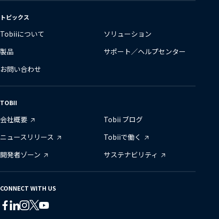
の
変
トピックス
更
Tobiiについて
ソリューション
製品
サポート／ヘルプセンター
お問い合わせ
TOBII
会社概要
Tobii ブログ
ニュースリリース
Tobiiで働く
開発者ゾーン
サステナビリティ
CONNECT WITH US
Tobii
Tobii
Tobii
Tobii
Tobii
Tobii
on
on
on
on
on
on