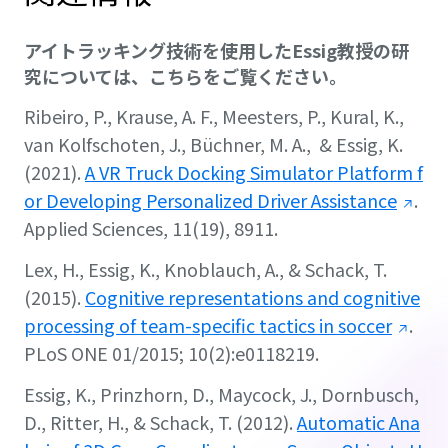
アイトラッキング技術を使用したEssig教授の研
究については、こちらをご覧ください。
Ribeiro, P., Krause, A. F., Meesters, P., Kural, K.,
van Kolfschoten, J., Büchner, M. A., & Essig, K.
(2021).
A VR Truck Docking Simulator Platform f
or Developing Personalized Driver Assistance
.
Applied Sciences
,
11
(19), 8911.
Lex, H., Essig, K., Knoblauch, A., & Schack, T.
(2015).
Cognitive representations and cognitive
processing of team-specific tactics in soccer
.
PLoS ONE
01/2015; 10(2):e0118219.
Essig, K., Prinzhorn, D., Maycock, J., Dornbusch,
D., Ritter, H., & Schack, T. (2012).
Automatic Ana