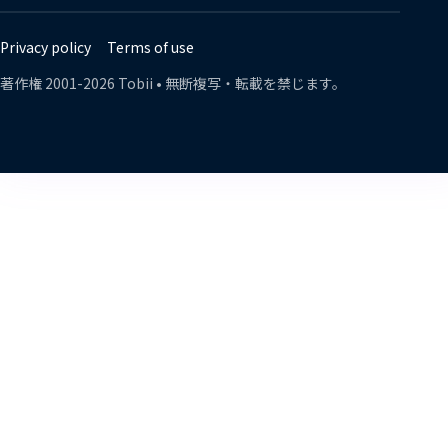
Twitter
Facebook
Linkedin
Instagram
Youtube
Lin
Privacy policy
Terms of use
著作権
2001-
2026
Tobii •
無断複写・転載を禁じます。