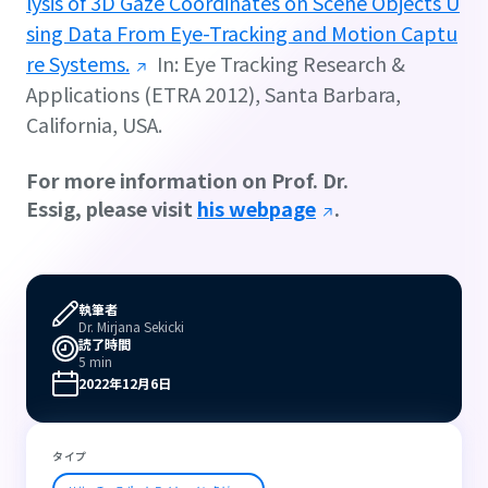
lysis of 3D Gaze Coordinates on Scene Objects U
sing Data From Eye-Tracking and Motion Captu
re Systems.
In:
Eye Tracking Research &
Applications (ETRA 2012)
, Santa Barbara,
California, USA.
For more information on Prof. Dr.
Essig, please visit
his webpage
.
執筆者
Dr. Mirjana Sekicki
読了時間
5 min
2022年12月6日
タイプ