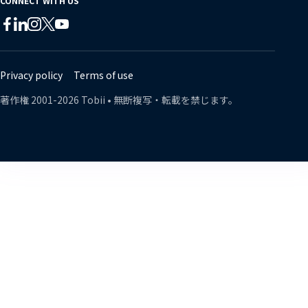
CONNECT WITH US
Tobii
Tobii
Tobii
Tobii
Tobii
Tobii
on
on
on
on
on
on
Twitter
Facebook
Linkedin
Instagram
Youtube
Lin
Privacy policy
Terms of use
著作権
2001-
2026
Tobii •
無断複写・転載を禁じます。