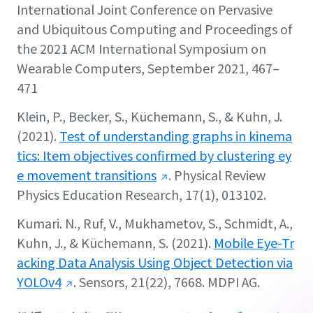
International Joint Conference on Pervasive
and Ubiquitous Computing and Proceedings of
the 2021 ACM International Symposium on
Wearable Computers,
September 2021, 467–
471
Klein, P., Becker, S., Küchemann, S., & Kuhn, J.
(2021).
Test of understanding graphs in kinema
tics: Item objectives confirmed by clustering ey
e movement transitions
.
Physical Review
Physics Education Research
,
17
(1), 013102.
Kumari. N., Ruf, V., Mukhametov, S., Schmidt, A.,
Kuhn, J., & Küchemann, S. (2021).
Mobile Eye-Tr
acking Data Analysis Using Object Detection via
YOLOv4
.
Sensors, 21
(22), 7668. MDPI AG.