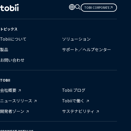
言
TOBII CORPORATE
語
の
変
トピックス
更
Tobiiについて
ソリューション
製品
サポート／ヘルプセンター
お問い合わせ
TOBII
会社概要
Tobii ブログ
ニュースリリース
Tobiiで働く
開発者ゾーン
サステナビリティ