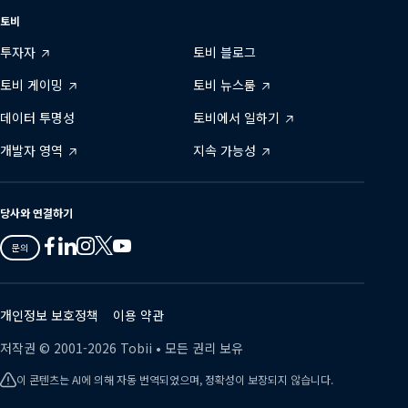
토비
투자자
토비 블로그
토비 게이밍
토비 뉴스룸
데이터 투명성
토비에서 일하기
개발자 영역
지속 가능성
당사와 연결하기
Tobii
Tobii
Tobii
Tobii
Tobii
문의
on
on
on
on
on
Twitter
Facebook
Linkedin
Instagram
Youtube
개인정보 보호정책
이용 약관
저작권 ©
2001-
2026
Tobii •
모든 권리 보유
이 콘텐츠는 AI에 의해 자동 번역되었으며, 정확성이 보장되지 않습니다.