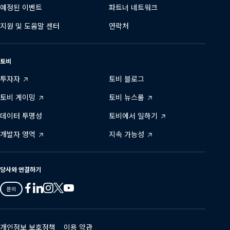
예정된 이벤트
파트너 네트워크
지원 및 도움말 센터
연락처
토비
투자자
토비 블로그
토비 게이밍
토비 뉴스룸
데이터 투명성
토비에서 일하기
개발자 영역
지속 가능성
당사와 연결하기
Tobii
Tobii
Tobii
Tobii
Tobii
문의
on
on
on
on
on
Twitter
Facebook
Linkedin
Instagram
Youtube
개인정보 보호정책
이용 약관