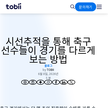
홈
검
문의하기
색
시선추적을 통해 축구
선수들이 경기를 다르게
보는 방법
블로그
by
TOBII
6월 8일, 2026년
5 분