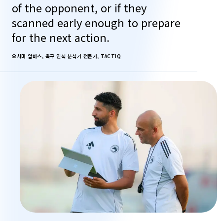
of the opponent, or if they
scanned early enough to prepare
for the next action.
오사마 압바스, 축구 인식 분석가 전문가, TACTIQ