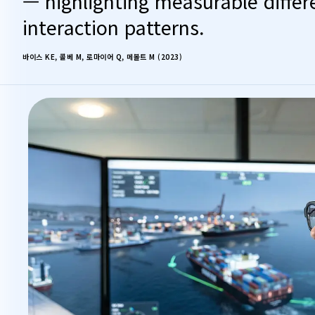
— highlighting measurable differ
interaction patterns.
바이스 KE, 콜베 M, 로마이어 Q, 메볼트 M (2023)