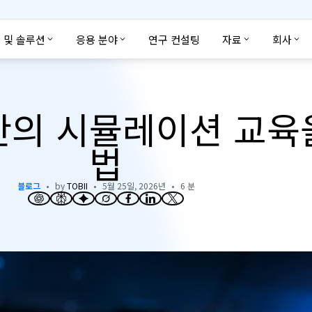
 및 솔루션
응용 분야
연구 컨설팅
자료
회사
반의 시뮬레이션 교육
법
블로그
by
TOBII
5월 25일, 2026년
6 분