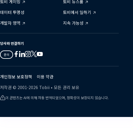
토비 게이밍
토비 뉴스룸
데이터 투명성
토비에서 일하기
개발자 영역
지속 가능성
당사와 연결하기
Tobii
Tobii
Tobii
Tobii
Tobii
문의
on
on
on
on
on
Twitter
Facebook
Linkedin
Instagram
Youtube
개인정보 보호정책
이용 약관
저작권 ©
2001-
2026
Tobii •
모든 권리 보유
이 콘텐츠는 AI에 의해 자동 번역되었으며, 정확성이 보장되지 않습니다.