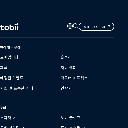
언
TOBII CORPORATE
어
변
경
관심 있는 분야
토비입니다.
솔루션
제품
자료 센터
예정된 이벤트
파트너 네트워크
지원 및 도움말 센터
연락처
토비
투자자
토비 블로그
토비 게이밍
토비 뉴스룸