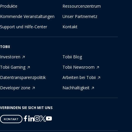
Produkte
Ressourcenzentrum
Kommende Veranstaltungen
Unser Partnernetz
Support und Hilfe-Center
Kontakt
TOBII
Investoren
Tobii Blog
Tobii Gaming
Tobii Newsroom
Datentransparenzpolitik
Arbeiten bei Tobii
Developer zone
Nachhaltigkeit
VERBINDEN SIE SICH MIT UNS
Tobii
Tobii
Tobii
Tobii
Tobii
KONTAKT
on
on
on
on
on
Twitter
Facebook
Linkedin
Instagram
Youtube