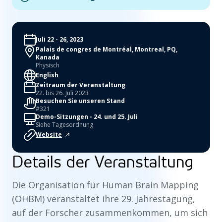
Juli 22 - 26, 2023
Palais de congres de Montréal, Montreal, PQ,
Kanada
Physisch
English
Zeitraum der Veranstaltung
22. bis 26. Juli 2023
Besuchen Sie unseren Stand
#321
Demo-Sitzungen - 24. und 25. Juli
Siehe Tagesordnung
Website
Details der Veranstaltung
Die Organisation für Human Brain Mapping
(OHBM) veranstaltet ihre 29. Jahrestagung,
auf der Forscher zusammenkommen, um sich