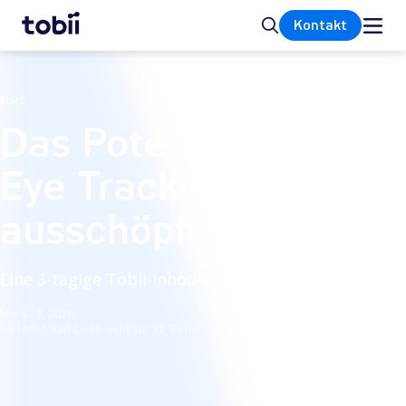
Startseite
Suche
Kontakt
KURS
Das Potenzial von
Eye Tracking
ausschöpfen
Eine 3-tägige Tobii-Inhouse-Schulung - Berlin
Mai 6 - 8, 2026
H4 Hotel, Karl-Liebknecht-Str. 32, Berlin