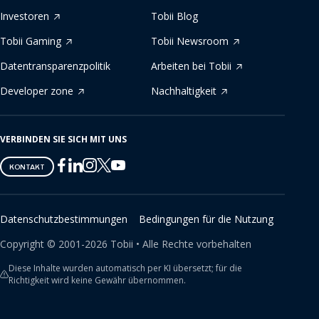
Investoren
Tobii Blog
Tobii Gaming
Tobii Newsroom
Datentransparenzpolitik
Arbeiten bei Tobii
Developer zone
Nachhaltigkeit
VERBINDEN SIE SICH MIT UNS
Tobii
Tobii
Tobii
Tobii
Tobii
KONTAKT
on
on
on
on
on
Twitter
Facebook
Linkedin
Instagram
Youtube
Datenschutzbestimmungen
Bedingungen für die Nutzung
Copyright ©
2001-
2026
Tobii •
Alle Rechte vorbehalten
Diese Inhalte wurden automatisch per KI übersetzt; für die
Richtigkeit wird keine Gewähr übernommen.