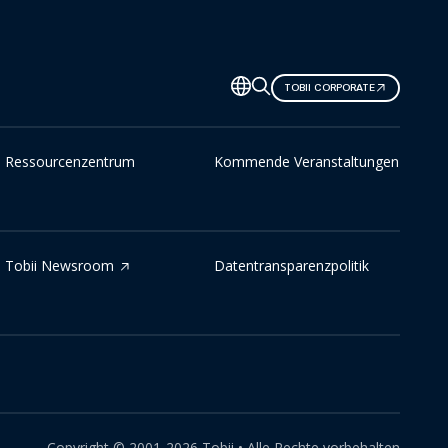
TOBII CORPORATE
Ressourcenzentrum
Kommende Veranstaltungen
Tobii Newsroom
Datentransparenzpolitik
Copyright ©
2001-
2026
Tobii •
Alle Rechte vorbehalten