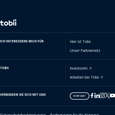
Sprache
ändern
ICH INTERESSIERE MICH FÜR
Hier ist Tobii
Unser Partnernetz
TOBII
Investoren
Arbeiten bei Tobii
VERBINDEN SIE SICH MIT UNS
Tobii
Tobii
Tobii
Tobii
Tobii
KONTAKT
on
on
on
on
on
Twitter
Facebook
Linkedin
Instagram
Youtube
Datenschutzbestimmungen
Bedingungen für die Nutzung