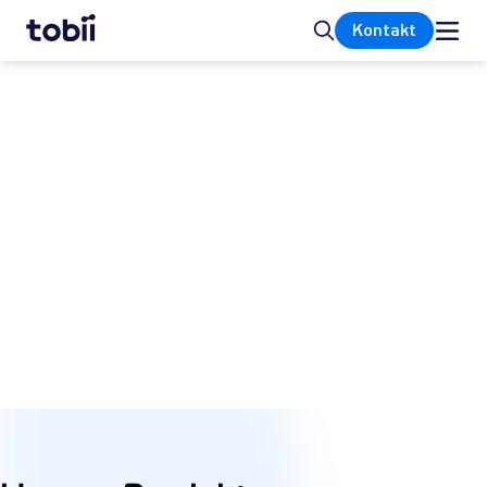
Startseite
Suche
Kontakt
Spiele
Unser Gaming-Angebot umfasst eine Reihe
von Produkten und Lösungen, die Head- und
Eye Tracking für In-Game Immersion,
Streaming und Esports ermöglichen.