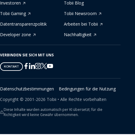
Investoren
Tobii Blog
Tobii Gaming
Tobii Newsroom
Datentransparenzpolitik
Arbeiten bei Tobii
Developer zone
Nachhaltigkeit
VERBINDEN SIE SICH MIT UNS
Tobii
Tobii
Tobii
Tobii
Tobii
KONTAKT
on
on
on
on
on
Twitter
Facebook
Linkedin
Instagram
Youtube
Datenschutzbestimmungen
Bedingungen für die Nutzung
Copyright ©
2001-
2026
Tobii •
Alle Rechte vorbehalten
Diese Inhalte wurden automatisch per KI übersetzt; für die
Richtigkeit wird keine Gewähr übernommen.