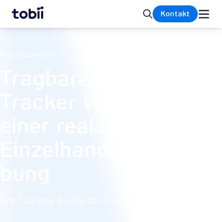
Startseite
Suche
Kontakt
KUNDENGESCHICHTE
Tragbare Eye
Tracker von Tobii in
einer realen
Einzelhandelsumge
bung
Eye Tracking-Studie der Universität Karlstad