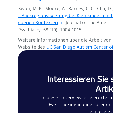
Kwon, M. K., Moore, A., Barnes, C. C., Cha, D.,
r Blickregionsfixierung bei Kleinkindern m
edenen Kontexten
.
Journal of the Ameri
Psychiatry, 58
(10), 1004-1015.
Weitere Informationen über die Arbeit von P
Website des
UC San Diego Autism Center of
Interessieren Sie 
Artik
In dieser Interviewserie erörter
Eye Tracking in einer breite
eingesetzt