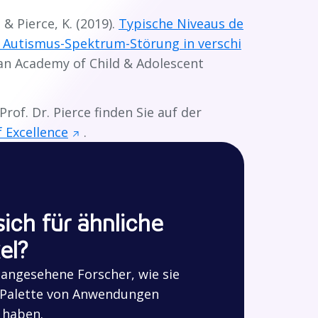
 & Pierce, K. (2019).
Typische Niveaus de
it Autismus-Spektrum-Störung in verschi
can Academy of Child & Adolescent
rof. Dr. Pierce finden Sie auf der
 Excellence
.
sich für ähnliche
el?
n angesehene Forscher, wie sie
n Palette von Anwendungen
 haben.