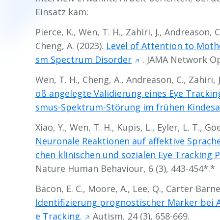
Einsatz kam:
Pierce, K., Wen, T. H., Zahiri, J., Andreason, C
Cheng, A. (2023).
Level of Attention to Moth
sm Spectrum Disorder
.
JAMA Network Op
Wen, T. H., Cheng, A., Andreason, C., Zahiri, J.,
oß angelegte Validierung eines Eye Trackin
smus-Spektrum-Störung im frühen Kindesa
Xiao, Y., Wen, T. H., Kupis, L., Eyler, L. T., Go
Neuronale Reaktionen auf affektive Sprache
chen klinischen und sozialen Eye Tracking P
Nature Human Behaviour, 6
(3), 443-454*.*
Bacon, E. C., Moore, A., Lee, Q., Carter Barne
Identifizierung prognostischer Marker be
e Tracking.
Autism, 24
(3), 658-669.