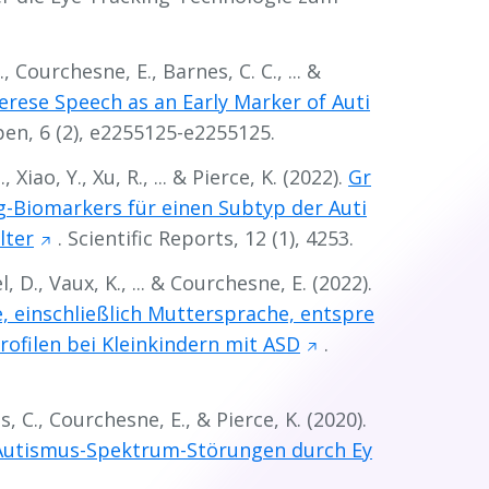
., Courchesne, E., Barnes, C. C., ... &
erese Speech as an Early Marker of Auti
en, 6
(2), e2255125-e2255125.
 Xiao, Y., Xu, R., ... & Pierce, K. (2022).
Gr
g-Biomarkers für einen Subtyp der Auti
lter
.
Scientific Reports, 12
(1), 4253.
el, D., Vaux, K., ... & Courchesne, E. (2022).
, einschließlich Muttersprache, entspre
rofilen bei Kleinkindern mit ASD
.
s, C., Courchesne, E., & Pierce, K. (2020).
i Autismus-Spektrum-Störungen durch Ey