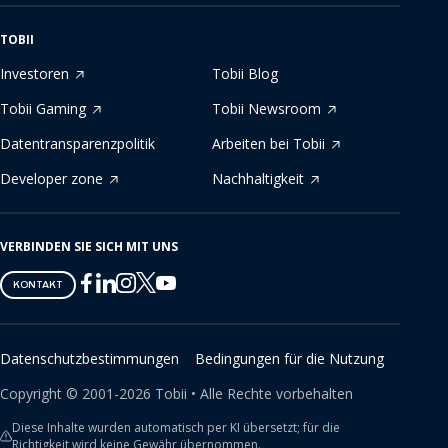
TOBII
Investoren
Tobii Blog
Tobii Gaming
Tobii Newsroom
Datentransparenzpolitik
Arbeiten bei Tobii
Developer zone
Nachhaltigkeit
VERBINDEN SIE SICH MIT UNS
Tobii
Tobii
Tobii
Tobii
Tobii
KONTAKT
on
on
on
on
on
Twitter
Facebook
Linkedin
Instagram
Youtube
Datenschutzbestimmungen
Bedingungen für die Nutzung
Copyright ©
2001-
2026
Tobii •
Alle Rechte vorbehalten
Diese Inhalte wurden automatisch per KI übersetzt; für die
Richtigkeit wird keine Gewähr übernommen.