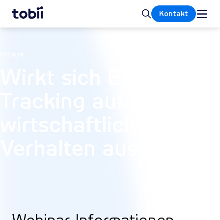
Startseite
Suche
Kontakt
WEBINAR
Wirkt sich Eye
Tracking auf das
wirtschaftliche
Verhalten aus?