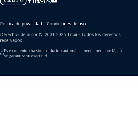
Tobii
Tobii
Tobii
Tobii
Tobii
CONTACTO
on
on
on
on
on
Twitter
Facebook
Linkedin
Instagram
Youtube
Política de privacidad
Condiciones de uso
Derechos de autor ©.
2001-
2026
Tobii •
Todos los derechos
reservados
Este contenido ha sido traducido automáticamente mediante IA; no
se garantiza su exactitud.