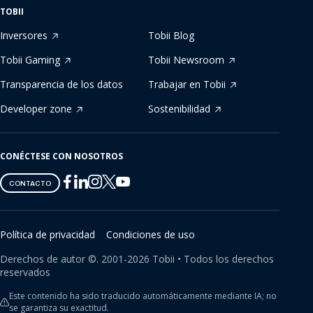
TOBII
Inversores
Tobii Blog
Tobii Gaming
Tobii Newsroom
Transparencia de los datos
Trabajar en Tobii
Developer zone
Sostenibilidad
CONÉCTESE CON NOSOTROS
Tobii
Tobii
Tobii
Tobii
Tobii
CONTACTO
on
on
on
on
on
Twitter
Facebook
Linkedin
Instagram
Youtube
Política de privacidad
Condiciones de uso
Derechos de autor ©.
2001-
2026
Tobii •
Todos los derechos
reservados
Este contenido ha sido traducido automáticamente mediante IA; no
se garantiza su exactitud.