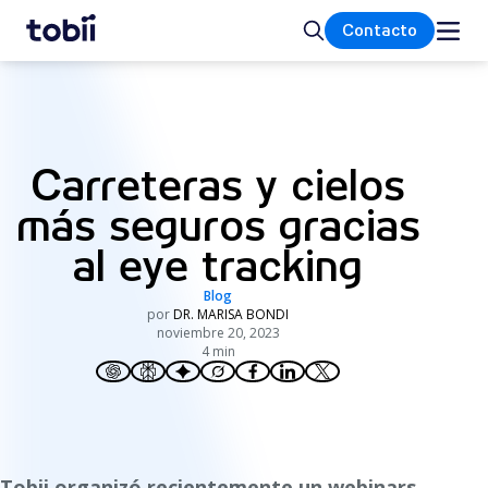
Inicio
Buscar
Contacto
Carreteras y cielos
más seguros gracias
al eye tracking
Blog
por
DR. MARISA BONDI
noviembre 20, 2023
4 min
Tobii organizó recientemente un webinars