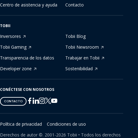
Centro de asistencia y ayuda
Contacto
TOBII
Inversores
Tobii Blog
Tobii Gaming
Tobii Newsroom
Transparencia de los datos
Trabajar en Tobii
Developer zone
Sostenibilidad
CONÉCTESE CON NOSOTROS
Tobii
Tobii
Tobii
Tobii
Tobii
CONTACTO
on
on
on
on
on
Twitter
Facebook
Linkedin
Instagram
Youtube
Política de privacidad
Condiciones de uso
Derechos de autor ©.
2001-
2026
Tobii •
Todos los derechos