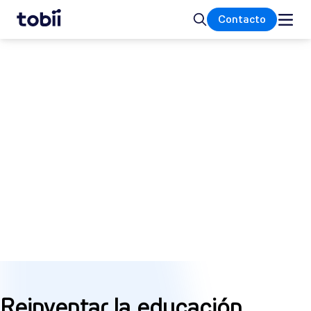
Inicio
Buscar
Contacto
INTEGRACIONES BASADAS EN PANTALLA
Edtech
Permitir que
la información y la interactividad
lleven el aprendizaje y el desarrollo
personalizados a un nuevo nivel.
Reinventar la educación