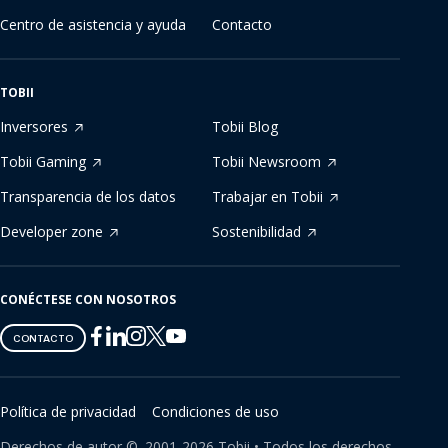
Centro de asistencia y ayuda
Contacto
TOBII
Inversores
Tobii Blog
Tobii Gaming
Tobii Newsroom
Transparencia de los datos
Trabajar en Tobii
Developer zone
Sostenibilidad
CONÉCTESE CON NOSOTROS
Tobii
Tobii
Tobii
Tobii
Tobii
CONTACTO
on
on
on
on
on
Twitter
Facebook
Linkedin
Instagram
Youtube
Política de privacidad
Condiciones de uso
Derechos de autor ©.
2001-
2026
Tobii •
Todos los derechos