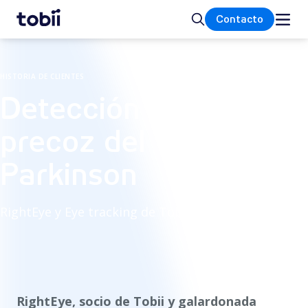
Inicio
Buscar
Contacto
HISTORIA DE CLIENTES
Detección precisa y
precoz del
Parkinson
RightEye y Eye tracking de Tobii
RightEye, socio de Tobii y galardonada