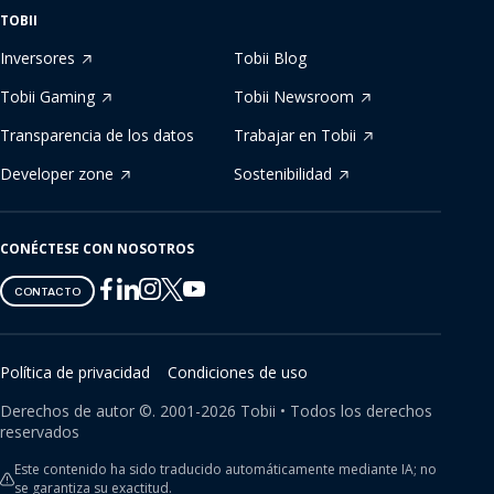
TOBII
Inversores
Tobii Blog
Tobii Gaming
Tobii Newsroom
Transparencia de los datos
Trabajar en Tobii
Developer zone
Sostenibilidad
CONÉCTESE CON NOSOTROS
Tobii
Tobii
Tobii
Tobii
Tobii
CONTACTO
on
on
on
on
on
Twitter
Facebook
Linkedin
Instagram
Youtube
Política de privacidad
Condiciones de uso
Derechos de autor ©.
2001-
2026
Tobii •
Todos los derechos
reservados
Este contenido ha sido traducido automáticamente mediante IA; no
se garantiza su exactitud.